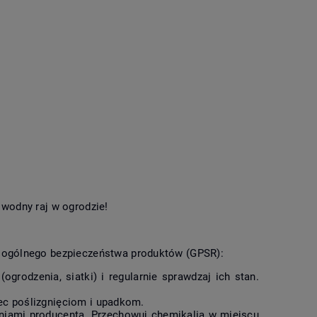
 wodny raj w ogrodzie!
 ogólnego bezpieczeństwa produktów (GPSR):
grodzenia, siatki) i regularnie sprawdzaj ich stan.
iec poślizgnięciom i upadkom.
eniami producenta. Przechowuj chemikalia w miejscu