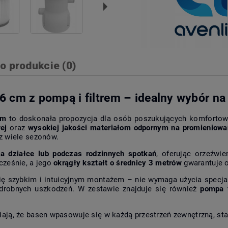
o produkcie (0)
cm z pompą i filtrem – idealny wybór na 
cm
to doskonała propozycja dla osób poszukujących komfortowe
ej
oraz
wysokiej jakości materiałom odpornym na promieniowa
z wiele sezonów.
a działce lub podczas rodzinnych spotkań
, oferując orzeźwie
cześnie, a jego
okrągły kształt o średnicy 3 metrów
gwarantuje o
ę szybkim i intuicyjnym montażem – nie wymaga użycia specjal
 drobnych uszkodzeń. W zestawie znajduje się również
pompa f
ją, że basen wpasowuje się w każdą przestrzeń zewnętrzną, stan