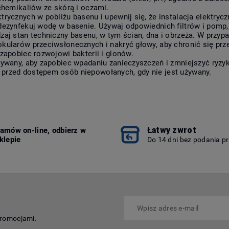
 chemikaliów ze skórą i oczami.
trycznych w pobliżu basenu i upewnij się, że instalacja elektry
 dezynfekuj wodę w basenie. Używaj odpowiednich filtrów i pomp
zaj stan techniczny basenu, w tym ścian, dna i obrzeża. W przyp
okularów przeciwsłonecznych i nakryć głowy, aby chronić się p
 zapobiec rozwojowi bakterii i glonów.
używany, aby zapobiec wpadaniu zanieczyszczeń i zmniejszyć ryz
 przed dostępem osób niepowołanych, gdy nie jest używany.
Łatwy zwrot
amów on-line, odbierz w
klepie
Do 14 dni bez podania p
promocjami.