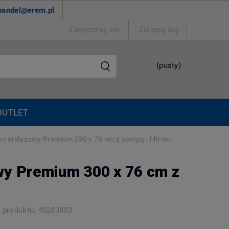
handel@erem.pl
Zarejestruj się
Zaloguj się
(pusty)
OUTLET
n stelażowy Premium 300 x 76 cm z pompą i filtrem
wy Premium 300 x 76 cm z
 produktu:
40283803