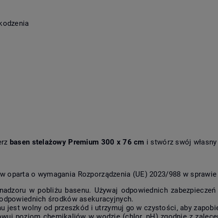
zkodzenia
erz
basen stelażowy Premium 300 x 76 cm
i stwórz swój własny
ów oparta o wymagania Rozporządzenia (UE) 2023/988 w sprawie
 nadzoru w pobliżu basenu. Używaj odpowiednich zabezpieczeń (o
z odpowiednich środków asekuracyjnych.
u jest wolny od przeszkód i utrzymuj go w czystości, aby zapob
owuj poziom chemikaliów w wodzie (chlor, pH) zgodnie z zalec