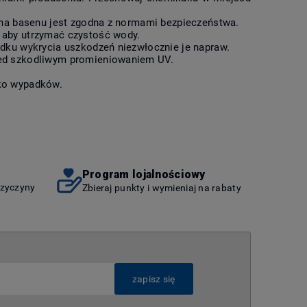
czna basenu jest zgodna z normami bezpieczeństwa.
, aby utrzymać czystość wody.
adku wykrycia uszkodzeń niezwłocznie je napraw.
rzed szkodliwym promieniowaniem UV.
yko wypadków.
Program lojalnościowy
rzyczyny
Zbieraj punkty i wymieniaj na rabaty
zapisz się