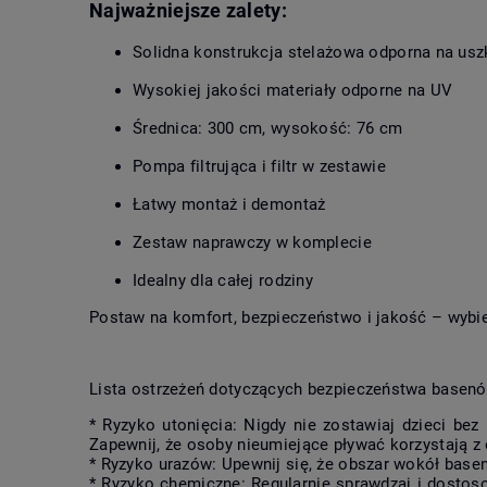
Najważniejsze zalety:
Solidna konstrukcja stelażowa odporna na us
Wysokiej jakości materiały odporne na UV
Średnica: 300 cm, wysokość: 76 cm
Pompa filtrująca i filtr w zestawie
Łatwy montaż i demontaż
Zestaw naprawczy w komplecie
Idealny dla całej rodziny
Postaw na komfort, bezpieczeństwo i jakość – wybi
Lista ostrzeżeń dotyczących bezpieczeństwa basen
* Ryzyko utonięcia: Nigdy nie zostawiaj dzieci bez
Zapewnij, że osoby nieumiejące pływać korzystają 
* Ryzyko urazów: Upewnij się, że obszar wokół basen
* Ryzyko chemiczne: Regularnie sprawdzaj i dostos