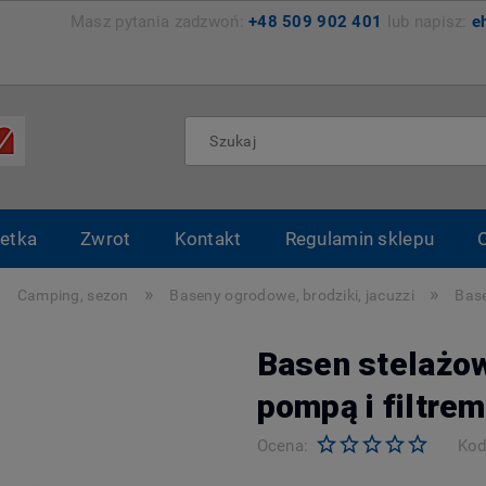
zemyśl Masz pytania zadzwoń:
+48 509 902 401
lub napisz:
e
etka
Zwrot
Kontakt
Regulamin sklepu
»
»
»
Camping, sezon
Baseny ogrodowe, brodziki, jacuzzi
Base
Basen stelażo
pompą i filtrem
Ocena:
Kod