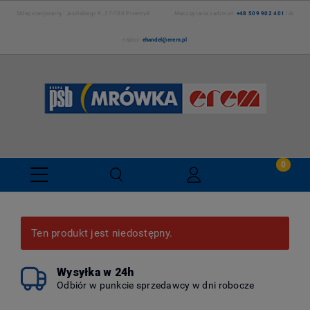
Sklep stacjonarny: Jasińskiego 9, 37-700 Przemyśl Masz pytania zadzwoń:
+48 509 902 401
lub
napisz:
ehandel@erem.pl
Ten produkt jest niedostępny.
Wysyłka w 24h
Odbiór w punkcie sprzedawcy w dni robocze