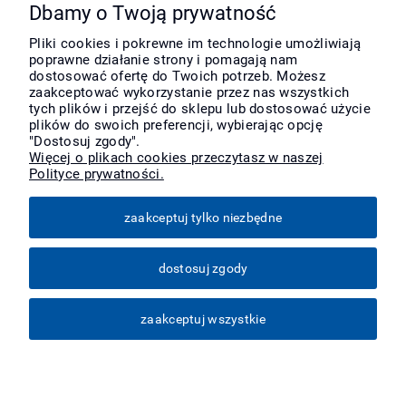
Pomoc
Dbamy o Twoją prywatność
Pliki cookies i pokrewne im technologie umożliwiają
poprawne działanie strony i pomagają nam
Moje konto
dostosować ofertę do Twoich potrzeb. Możesz
zaakceptować wykorzystanie przez nas wszystkich
tych plików i przejść do sklepu lub dostosować użycie
Płatności i dostawa
plików do swoich preferencji, wybierając opcję
"Dostosuj zgody".
Więcej o plikach cookies przeczytasz w naszej
Polityce prywatności.
Informacje
zaakceptuj tylko niezbędne
O nas
dostosuj zgody
Więcej
zaakceptuj wszystkie
pokaż pełną wersję strony