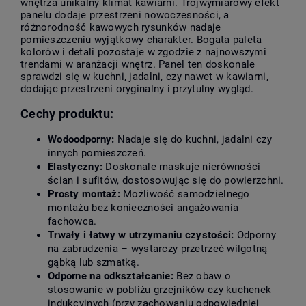
wnętrza unikalny klimat kawiarni. Trójwymiarowy efekt
panelu dodaje przestrzeni nowoczesności, a
różnorodność kawowych rysunków nadaje
pomieszczeniu wyjątkowy charakter. Bogata paleta
kolorów i detali pozostaje w zgodzie z najnowszymi
trendami w aranżacji wnętrz. Panel ten doskonale
sprawdzi się w kuchni, jadalni, czy nawet w kawiarni,
dodając przestrzeni oryginalny i przytulny wygląd.
Cechy produktu:
Wodoodporny:
Nadaje się do kuchni, jadalni czy
innych pomieszczeń.
Elastyczny:
Doskonale maskuje nierówności
ścian i sufitów, dostosowując się do powierzchni.
Prosty montaż:
Możliwość samodzielnego
montażu bez konieczności angażowania
fachowca.
Trwały i łatwy w utrzymaniu czystości:
Odporny
na zabrudzenia – wystarczy przetrzeć wilgotną
gąbką lub szmatką.
Odporne na odkształcanie:
Bez obaw o
stosowanie w pobliżu grzejników czy kuchenek
indukcyjnych (przy zachowaniu odpowiedniej