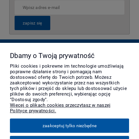
zapisz się
Pomoc
Dbamy o Twoją prywatność
Pliki cookies i pokrewne im technologie umożliwiają
poprawne działanie strony i pomagają nam
Moje konto
dostosować ofertę do Twoich potrzeb. Możesz
zaakceptować wykorzystanie przez nas wszystkich
tych plików i przejść do sklepu lub dostosować użycie
Płatności i dostawa
plików do swoich preferencji, wybierając opcję
"Dostosuj zgody".
Więcej o plikach cookies przeczytasz w naszej
Polityce prywatności.
Informacje
zaakceptuj tylko niezbędne
O nas