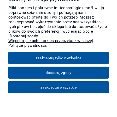
Pliki cookies i pokrewne im technologie umożliwiają
poprawne działanie strony i pomagają nam
Moje konto
dostosować ofertę do Twoich potrzeb. Możesz
zaakceptować wykorzystanie przez nas wszystkich
tych plików i przejść do sklepu lub dostosować użycie
Płatności i dostawa
plików do swoich preferencji, wybierając opcję
"Dostosuj zgody".
Więcej o plikach cookies przeczytasz w naszej
Polityce prywatności.
Informacje
zaakceptuj tylko niezbędne
O nas
dostosuj zgody
Więcej
zaakceptuj wszystkie
pokaż pełną wersję strony
Sklep internetowy Shoper Premium