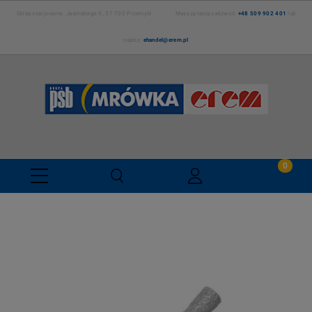
Sklep stacjonarny: Jasińskiego 9, 37-700 Przemyśl Masz pytania zadzwoń:
+48 509 902 401
lub
napisz:
ehandel@erem.pl