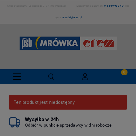
Sklep stacjonarny: Jasińskiego 9, 37-700 Przemyśl Masz pytania zadzwoń:
+48 509 902 401
lub
napisz:
ehandel@erem.pl
Ten produkt jest niedostępny.
Wysyłka w 24h
Odbiór w punkcie sprzedawcy w dni robocze