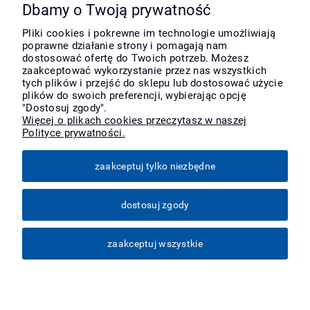
Pomoc
Dbamy o Twoją prywatność
Pliki cookies i pokrewne im technologie umożliwiają
poprawne działanie strony i pomagają nam
Moje konto
dostosować ofertę do Twoich potrzeb. Możesz
zaakceptować wykorzystanie przez nas wszystkich
tych plików i przejść do sklepu lub dostosować użycie
Płatności i dostawa
plików do swoich preferencji, wybierając opcję
"Dostosuj zgody".
Więcej o plikach cookies przeczytasz w naszej
Polityce prywatności.
Informacje
zaakceptuj tylko niezbędne
O nas
dostosuj zgody
Więcej
zaakceptuj wszystkie
pokaż pełną wersję strony