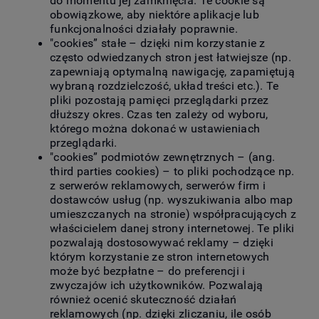
do momentu jej zamknięcia. Te cookie są
obowiązkowe, aby niektóre aplikacje lub
funkcjonalności działały poprawnie.
"cookies” stałe – dzięki nim korzystanie z
często odwiedzanych stron jest łatwiejsze (np.
zapewniają optymalną nawigację, zapamiętują
wybraną rozdzielczość, układ treści etc.). Te
pliki pozostają pamięci przeglądarki przez
dłuższy okres. Czas ten zależy od wyboru,
którego można dokonać w ustawieniach
przeglądarki.
"cookies” podmiotów zewnętrznych – (ang.
third parties cookies) – to pliki pochodzące np.
z serwerów reklamowych, serwerów firm i
dostawców usług (np. wyszukiwania albo map
umieszczanych na stronie) współpracujących z
właścicielem danej strony internetowej. Te pliki
pozwalają dostosowywać reklamy – dzięki
którym korzystanie ze stron internetowych
może być bezpłatne – do preferencji i
zwyczajów ich użytkowników. Pozwalają
również ocenić skuteczność działań
reklamowych (np. dzięki zliczaniu, ile osób