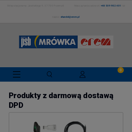
Sklep stacjonarny: Jasińskiego 9, 37-700 Przemyśl Masz pytania zadzwoń:
+48 509 902 401
lub
napisz:
ehandel@erem.pl
Produkty z darmową dostawą
DPD