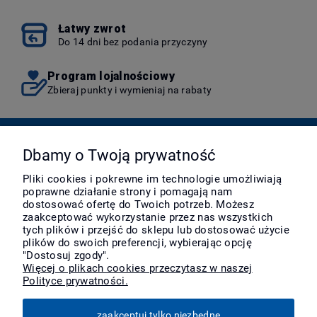
Łatwy zwrot
Do 14 dni bez podania przyczyny
Program lojalnościowy
Zbieraj punkty i wymieniaj na rabaty
Pomoc
Dbamy o Twoją prywatność
Pliki cookies i pokrewne im technologie umożliwiają
poprawne działanie strony i pomagają nam
Moje konto
dostosować ofertę do Twoich potrzeb. Możesz
zaakceptować wykorzystanie przez nas wszystkich
tych plików i przejść do sklepu lub dostosować użycie
Płatności i dostawa
plików do swoich preferencji, wybierając opcję
"Dostosuj zgody".
Więcej o plikach cookies przeczytasz w naszej
Polityce prywatności.
Informacje
zaakceptuj tylko niezbędne