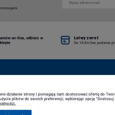
promocjami.
Łatwy zwrot
amów on-line, odbierz w
klepie
Do 14 dni bez podania p
Płatności i dostawa
Informacje
O n
Formy płatności
Polityka prywatności
Kon
awne działanie strony i pomagają nam dostosować ofertę do Two
Raty
Polityka cookies
O f
użycie plików do swoich preferencji, wybierając opcję "Dostosuj 
Czas realizacji
Jak kupować?
Nag
watności.
zamówienia
Czas i koszty dostawy