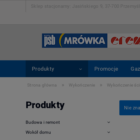
Sklep stacjonarny: Jasińskiego 9, 37-700 Pr
Produkty
Promocje
Gaz
»
»
Strona główna
Wykończenie
Wykończenie śc
Produkty
Nie zna
Budowa i remont
Wokół domu