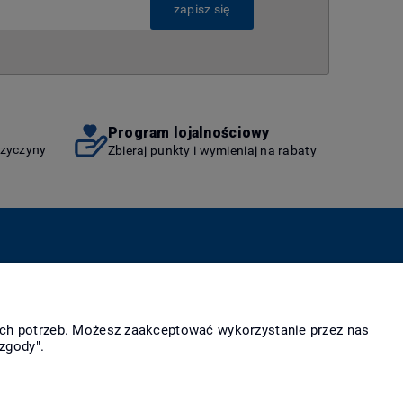
zapisz się
Program lojalnościowy
rzyczyny
Zbieraj punkty i wymieniaj na rabaty
as
Więcej
takt i dane firmy
Linki
ich potrzeb. Możesz zaakceptować wykorzystanie przez nas
irmie
zgody".
rody i wyróżnienia