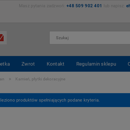
zemyśl Masz pytania zadzwoń:
+48 509 902 401
lub napisz:
e
etka
Zwrot
Kontakt
Regulamin sklepu
»
ian
Kamień, płytki dekoracyjne
leziono produktów spełniających podane kryteria.