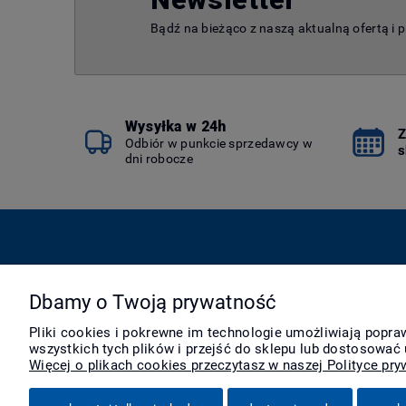
Bądź na bieżąco z naszą aktualną ofertą i 
Wysyłka w 24h
Z
Odbiór w punkcie sprzedawcy w
s
dni robocze
Pomoc
Moje konto
Dbamy o Twoją prywatność
Zwroty i reklamacje
Twoje zamówienia
Pliki cookies i pokrewne im technologie umożliwiają popr
Pytania i odpowiedzi
Ustawienia konta
wszystkich tych plików i przejść do sklepu lub dostosować 
Regulamin
Przechowalnia
Więcej o plikach cookies przeczytasz w naszej Polityce pry