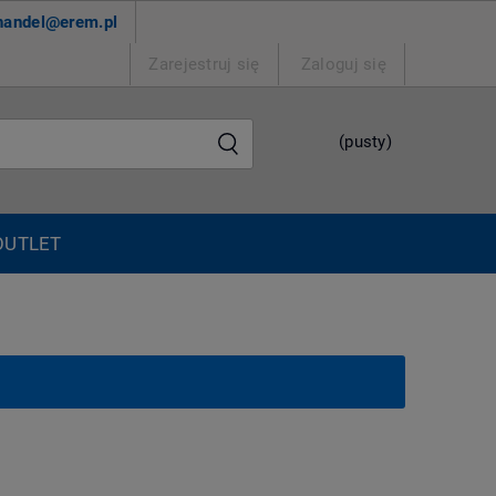
handel@erem.pl
Zarejestruj się
Zaloguj się
(pusty)
OUTLET