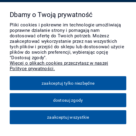
Pomoc
Dbamy o Twoją prywatność
Pliki cookies i pokrewne im technologie umożliwiają
poprawne działanie strony i pomagają nam
Moje konto
dostosować ofertę do Twoich potrzeb. Możesz
zaakceptować wykorzystanie przez nas wszystkich
tych plików i przejść do sklepu lub dostosować użycie
Płatności i dostawa
plików do swoich preferencji, wybierając opcję
"Dostosuj zgody".
Więcej o plikach cookies przeczytasz w naszej
Polityce prywatności.
Informacje
zaakceptuj tylko niezbędne
O nas
dostosuj zgody
Więcej
zaakceptuj wszystkie
pokaż pełną wersję strony