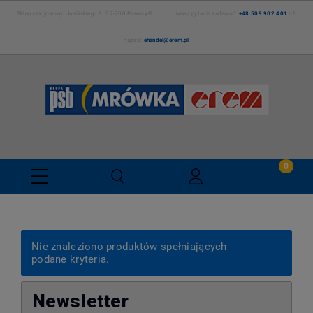
Sklep stacjonarny: Jasińskiego 9, 37-700 Przemyśl Masz pytania zadzwoń:
+48 509 902 401
lub
napisz:
ehandel@erem.pl
Nie znaleziono produktów spełniających
podane kryteria.
Newsletter