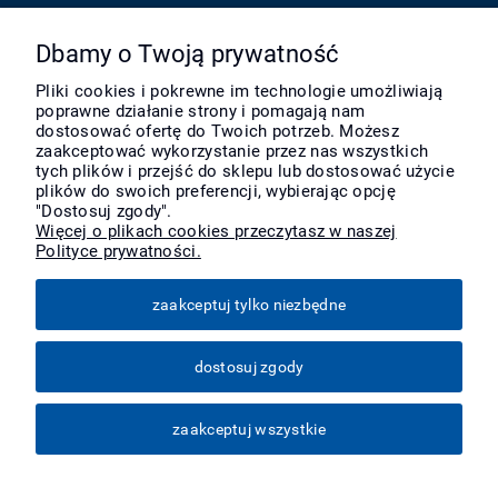
Pomoc
Dbamy o Twoją prywatność
Pliki cookies i pokrewne im technologie umożliwiają
poprawne działanie strony i pomagają nam
Moje konto
dostosować ofertę do Twoich potrzeb. Możesz
zaakceptować wykorzystanie przez nas wszystkich
tych plików i przejść do sklepu lub dostosować użycie
Płatności i dostawa
plików do swoich preferencji, wybierając opcję
"Dostosuj zgody".
Więcej o plikach cookies przeczytasz w naszej
Polityce prywatności.
Informacje
zaakceptuj tylko niezbędne
O nas
dostosuj zgody
Więcej
zaakceptuj wszystkie
pokaż pełną wersję strony