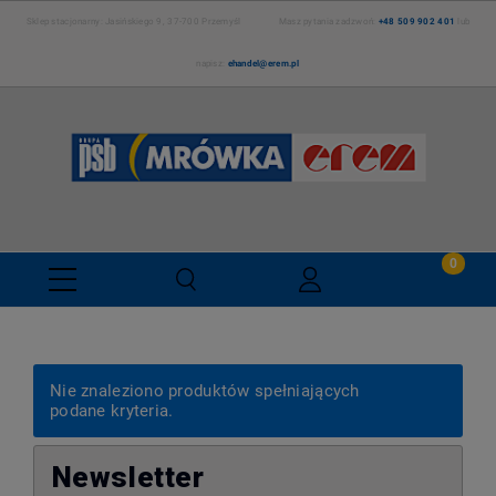
Sklep stacjonarny: Jasińskiego 9, 37-700 Przemyśl Masz pytania zadzwoń:
+48 509 902 401
lub
napisz:
ehandel@erem.pl
Nie znaleziono produktów spełniających
podane kryteria.
Newsletter