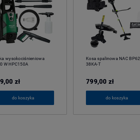
ka wysokociśnieniowa
Kosa spalinowa NAC BP62
0 W HPC150A
38KA-T
9,00 zł
799,00 zł
do koszyka
do koszyka