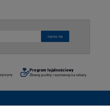
zapisz się
Program lojalnościowy
rzyczyny
Zbieraj punkty i wymieniaj na rabaty
as
Więcej