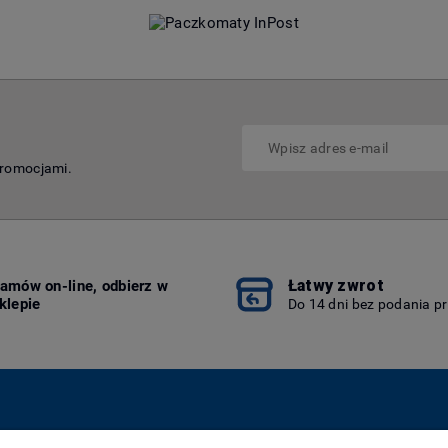
promocjami.
Łatwy zwrot
amów on-line, odbierz w
klepie
Do 14 dni bez podania p
Płatności i dostawa
Informacje
O n