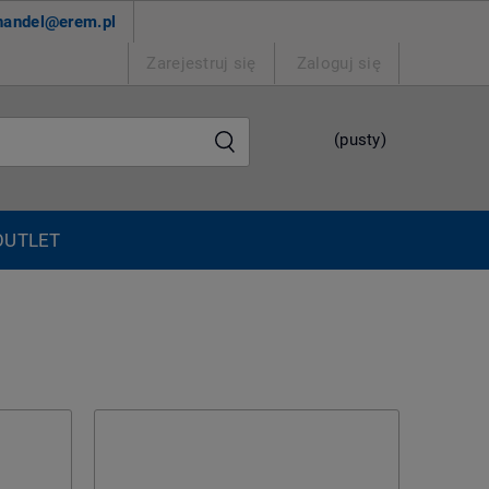
handel@erem.pl
Zarejestruj się
Zaloguj się
(pusty)
OUTLET