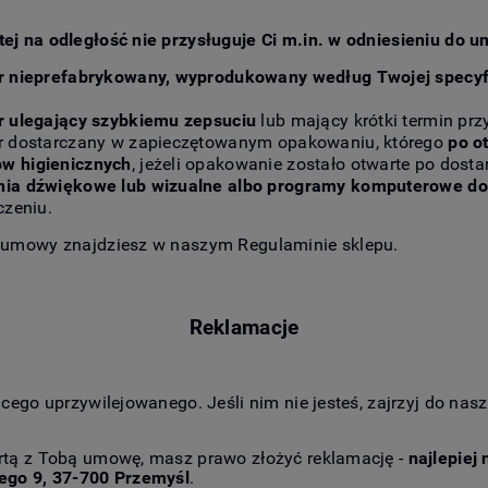
j na odległość nie przysługuje Ci m.in. w odniesieniu do 
r nieprefabrykowany, wyprodukowany według Twojej specyf
r ulegający szybkiemu zepsuciu
lub mający krótki termin prz
ar dostarczany w zapieczętowanym opakowaniu, którego
po o
ów higienicznych
, jeżeli opakowanie zostało otwarte po dosta
nia dźwiękowe lub wizualne albo programy komputerowe d
czeniu.
 umowy znajdziesz w naszym Regulaminie sklepu.
Reklamacje
cego uprzywilejowanego. Jeśli nim nie jesteś, zajrzyj do na
rtą z Tobą umowę, masz prawo złożyć reklamację -
najlepiej
ego 9, 37-700 Przemyśl
.