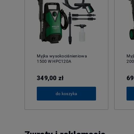
Myjka wysokociśnieniowa
Myj
1500 W HPC120A
200
349,00 zł
69
do koszyka