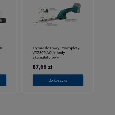
0-
Trymer do trawy i żywopłoty
Po
VTZ800 ACU+ body
zan
akumulatorowy
87,66 zł
17
do koszyka