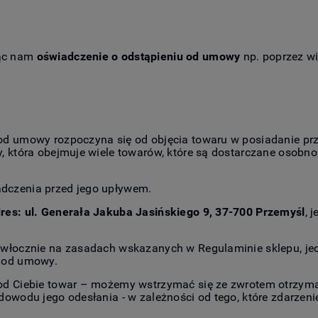
jąc nam
oświadczenie o odstąpieniu od umowy
np. poprzez wi
od umowy rozpoczyna się od objęcia towaru w posiadanie prz
, która obejmuje wiele towarów, które są dostarczane osobno,
dczenia przed jego upływem.
dres: ul. Generała Jakuba Jasińskiego 9, 37-700 Przemyśl
, 
włocznie na zasadach wskazanych w Regulaminie sklepu, jedn
u od umowy.
od Ciebie towar – możemy wstrzymać się ze zwrotem otrzyman
dowodu jego odesłania - w zależności od tego, które zdarzeni