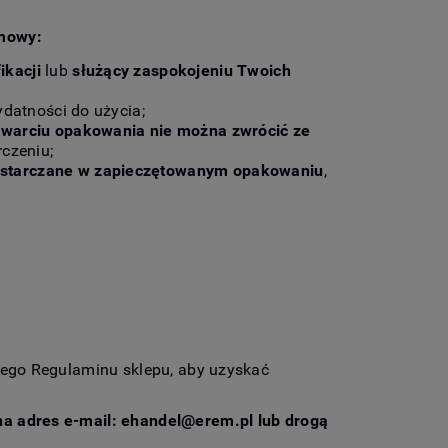
umowy:
ikacji
lub
służący zaspokojeniu Twoich
ydatności do użycia;
twarciu opakowania nie można zwrócić ze
rczeniu;
ostarczane w zapieczętowanym opakowaniu
,
szego Regulaminu sklepu, aby uzyskać
 na adres e-mail:
ehandel@erem.pl
lub drogą