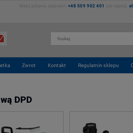
zemyśl Masz pytania zadzwoń:
+48 509 902 401
lub napisz:
e
etka
Zwrot
Kontakt
Regulamin sklepu
awą DPD