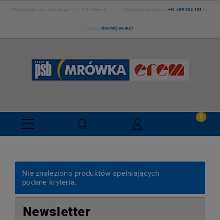
Sklep stacjonarny: Jasińskiego 9, 37-700 Przemyśl Masz pytania zadzwoń:
+48 509 902 401
lub
napisz:
ehandel@erem.pl
Nie znaleziono produktów spełniających
podane kryteria.
Newsletter