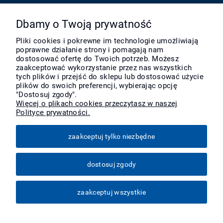
Pomoc
Dbamy o Twoją prywatność
Pliki cookies i pokrewne im technologie umożliwiają
poprawne działanie strony i pomagają nam
Moje konto
dostosować ofertę do Twoich potrzeb. Możesz
zaakceptować wykorzystanie przez nas wszystkich
tych plików i przejść do sklepu lub dostosować użycie
Płatności i dostawa
plików do swoich preferencji, wybierając opcję
"Dostosuj zgody".
Więcej o plikach cookies przeczytasz w naszej
Polityce prywatności.
Informacje
zaakceptuj tylko niezbędne
O nas
dostosuj zgody
Więcej
zaakceptuj wszystkie
pokaż pełną wersję strony