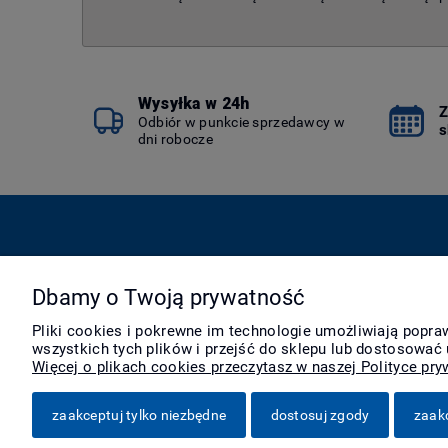
Wysyłka w 24h
Z
Odbiór w punkcie sprzedawcy w
s
dni robocze
Pomoc
Moje konto
Dbamy o Twoją prywatność
Zwroty i reklamacje
Twoje zamówienia
Pliki cookies i pokrewne im technologie umożliwiają popr
Pytania i odpowiedzi
Ustawienia konta
wszystkich tych plików i przejść do sklepu lub dostosować 
Regulamin
Przechowalnia
Więcej o plikach cookies przeczytasz w naszej Polityce pry
zaakceptuj tylko niezbędne
dostosuj zgody
zaak