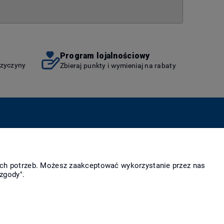
Program lojalnościowy
rzyczyny
Zbieraj punkty i wymieniaj na rabaty
as
Więcej
takt i dane firmy
Linki
ich potrzeb. Możesz zaakceptować wykorzystanie przez nas
irmie
zgody".
rody i wyróżnienia