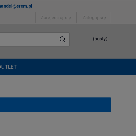
handel@erem.pl
Zarejestruj się
Zaloguj się
(pusty)
OUTLET