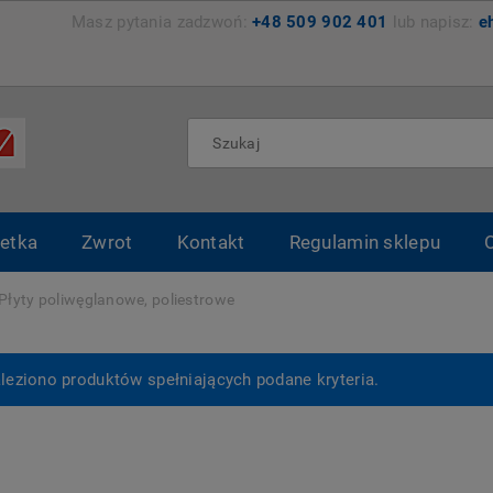
zemyśl Masz pytania zadzwoń:
+48 509 902 401
lub napisz:
e
etka
Zwrot
Kontakt
Regulamin sklepu
Płyty poliwęglanowe, poliestrowe
leziono produktów spełniających podane kryteria.