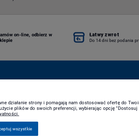
Łatwy zwrot
amów on-line, odbierz w
klepie
Do 14 dni bez podania p
Płatności i dostawa
Informacje
O n
Formy płatności
Polityka prywatności
Kon
awne działanie strony i pomagają nam dostosować ofertę do Two
Raty
Polityka cookies
O f
użycie plików do swoich preferencji, wybierając opcję "Dostosuj 
Czas realizacji
Jak kupować?
Nag
watności.
zamówienia
Czas i koszty dostawy
ceptuj wszystkie