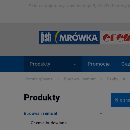
Sklep stacjonarny: Jasińskiego 9, 37-700 Pr
Produkty
Promocje
Gaz
»
»
»
Strona główna
Budowa i remont
Dachy
Produkty
Nie zna
Budowa i remont
Chemia budowlana