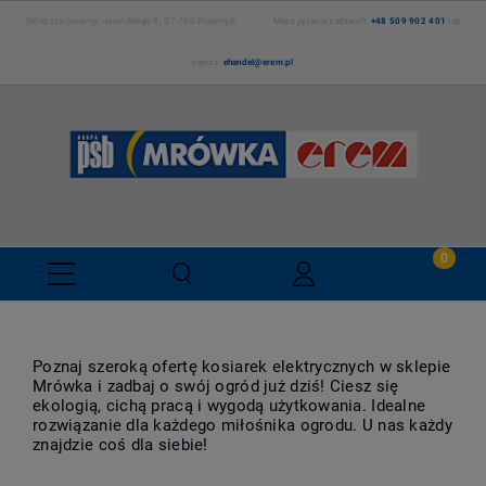
Sklep stacjonarny: Jasińskiego 9, 37-700 Przemyśl Masz pytania zadzwoń:
+48 509 902 401
lub
napisz:
ehandel@erem.pl
Poznaj szeroką ofertę kosiarek elektrycznych w sklepie
Mrówka i zadbaj o swój ogród już dziś! Ciesz się
ekologią, cichą pracą i wygodą użytkowania. Idealne
rozwiązanie dla każdego miłośnika ogrodu. U nas każdy
znajdzie coś dla siebie!