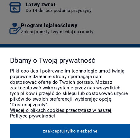
Łatwy zwrot
Do 14 dni bez podania przyczyny
Program lojalnościowy
Zbieraj punkty i wymieniaj na rabaty
Pomoc
Dbamy o Twoją prywatność
Pliki cookies i pokrewne im technologie umożliwiają
poprawne działanie strony i pomagają nam
Moje konto
dostosować ofertę do Twoich potrzeb. Możesz
zaakceptować wykorzystanie przez nas wszystkich
tych plików i przejść do sklepu lub dostosować użycie
Płatności i dostawa
plików do swoich preferencji, wybierając opcję
"Dostosuj zgody".
Więcej o plikach cookies przeczytasz w naszej
Polityce prywatności.
Informacje
zaakceptuj tylko niezbędne
O nas