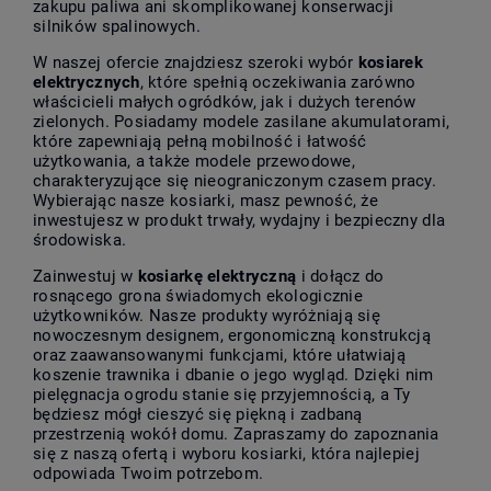
zakupu paliwa ani skomplikowanej konserwacji
silników spalinowych.
W naszej ofercie znajdziesz szeroki wybór
kosiarek
elektrycznych
, które spełnią oczekiwania zarówno
właścicieli małych ogródków, jak i dużych terenów
zielonych. Posiadamy modele zasilane akumulatorami,
które zapewniają pełną mobilność i łatwość
użytkowania, a także modele przewodowe,
charakteryzujące się nieograniczonym czasem pracy.
Wybierając nasze kosiarki, masz pewność, że
inwestujesz w produkt trwały, wydajny i bezpieczny dla
środowiska.
Zainwestuj w
kosiarkę elektryczną
i dołącz do
rosnącego grona świadomych ekologicznie
użytkowników. Nasze produkty wyróżniają się
nowoczesnym designem, ergonomiczną konstrukcją
oraz zaawansowanymi funkcjami, które ułatwiają
koszenie trawnika i dbanie o jego wygląd. Dzięki nim
pielęgnacja ogrodu stanie się przyjemnością, a Ty
będziesz mógł cieszyć się piękną i zadbaną
przestrzenią wokół domu. Zapraszamy do zapoznania
się z naszą ofertą i wyboru kosiarki, która najlepiej
odpowiada Twoim potrzebom.