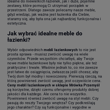
idealne do niewielkich łazienek, jak i duże, pojemne
zestawy, które pomogą Ci utrzymać porządek w
przestrzeni. Dlatego zawsze polecamy nasze meble,
gdyż wiedząc, jak ważna jest łazienka dla Ciebie,
staramy się, aby była ona jak najbardziej funkcjonalna i
estetyczna.
Jak wybrać idealne meble do
łazienki?
Wybór odpowiednich
mebli łazienkowych
to nie jest
prosta sprawa - musisz zwrócić uwagę na wiele
czynników. Przede wszystkim chciałbyś, aby Twoje
nowe meble łazienkowe były nie tylko piękne, ale też
praktyczne i trwałe. Właśnie jednak to, co nie zawsze
jest łatwe do osiągnięcia, zwłaszcza jeśli chcesz, aby
Twój dom był modny i nowoczesny. Pierwszą rzeczą, na
którą powinieneś zwrócić uwagę, jest oczywiście cena.
Ceny mebli łazienkowych w sklepie Mrówka Przemyśl
są korzystne, dzięki czemu oferujemy produkty dobrej
jakości dla każdego. Ale cena to nie wszystko.
Powinieneś również zwrócić uwagę na styl mebli. Czy
pasują do reszty Twojego wnętrza? Czy podkreślają
jego charakter? Czy są funkcjonalne i wygodne w