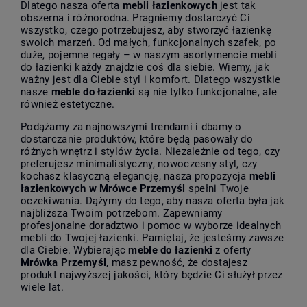
Dlatego nasza oferta
mebli łazienkowych
jest tak
obszerna i różnorodna. Pragniemy dostarczyć Ci
wszystko, czego potrzebujesz, aby stworzyć łazienkę
swoich marzeń. Od małych, funkcjonalnych szafek, po
duże, pojemne regały – w naszym asortymencie mebli
do łazienki każdy znajdzie coś dla siebie. Wiemy, jak
ważny jest dla Ciebie styl i komfort. Dlatego wszystkie
nasze
meble do łazienki
są nie tylko funkcjonalne, ale
również estetyczne.
Podążamy za najnowszymi trendami i dbamy o
dostarczanie produktów, które będą pasowały do
różnych wnętrz i stylów życia. Niezależnie od tego, czy
preferujesz minimalistyczny, nowoczesny styl, czy
kochasz klasyczną elegancję, nasza propozycja
mebli
łazienkowych w Mrówce Przemyśl
spełni Twoje
oczekiwania. Dążymy do tego, aby nasza oferta była jak
najbliższa Twoim potrzebom. Zapewniamy
profesjonalne doradztwo i pomoc w wyborze idealnych
mebli do Twojej łazienki. Pamiętaj, że jesteśmy zawsze
dla Ciebie. Wybierając
meble do łazienki
z oferty
Mrówka Przemyśl
, masz pewność, że dostajesz
produkt najwyższej jakości, który będzie Ci służył przez
wiele lat.