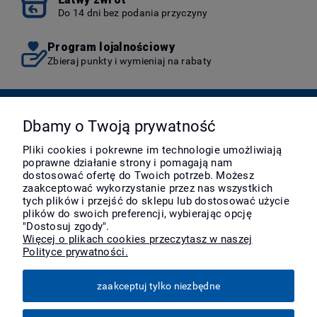
Do 14 dni bez podania przyczyny
Program lojalnościowy
Zbieraj punkty i wymieniaj na rabaty
Pomoc
Dbamy o Twoją prywatność
Pliki cookies i pokrewne im technologie umożliwiają
poprawne działanie strony i pomagają nam
Moje konto
dostosować ofertę do Twoich potrzeb. Możesz
zaakceptować wykorzystanie przez nas wszystkich
tych plików i przejść do sklepu lub dostosować użycie
Płatności i dostawa
plików do swoich preferencji, wybierając opcję
"Dostosuj zgody".
Więcej o plikach cookies przeczytasz w naszej
Polityce prywatności.
Informacje
zaakceptuj tylko niezbędne
O nas