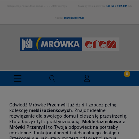
Sklep stacjonarny: Jasińskiego 9, 37-700 Przemyśl Masz pytania zadzwoń:
+48 509 902 401
lub
napisz:
ehandel@erem.pl
Odwiedź Mrówkę Przemyśl już dziś i zobacz pełną
kolekcję
mebli łazienkowych
. Znajdź idealne
rozwiązanie dla swojego domu i ciesz się przestrzenią,
która łączy styl z praktycznością.
Meble łazienkowe z
Mrówki Przemyśl
to Twoja odpowiedź na potrzeby
codziennej funkcjonalności i niebanalnego designu.
Przekonaj się, jak łatwo możesz odświeżyć swoją