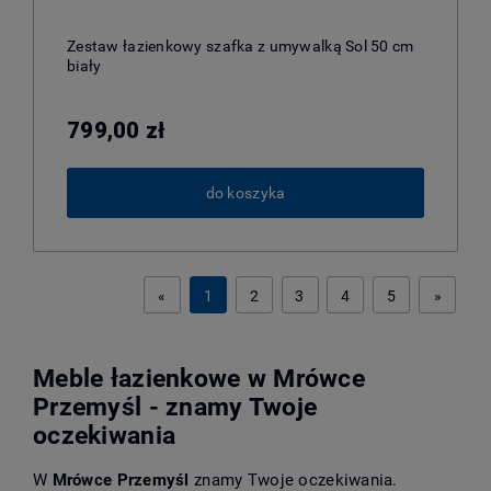
Zestaw łazienkowy szafka z umywalką Sol 50 cm
biały
799,00 zł
do koszyka
«
1
2
3
4
5
»
Meble łazienkowe w Mrówce
Przemyśl - znamy Twoje
oczekiwania
W
Mrówce Przemyśl
znamy Twoje oczekiwania.