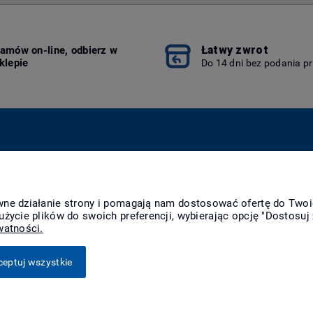
Łatwy zwrot
amów on-line, odbierz w
klepie
Do 14 dni bez podania p
Płatności i dostawa
Informacje
O n
Formy płatności
Polityka prywatności
Kon
awne działanie strony i pomagają nam dostosować ofertę do Two
Raty
Polityka cookies
O f
użycie plików do swoich preferencji, wybierając opcję "Dostosuj 
Czas realizacji
Jak kupować?
Nag
watności.
zamówienia
Czas i koszty dostawy
ceptuj wszystkie