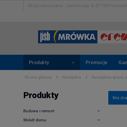
Sklep stacjonarny: Jasińskiego 9, 37-700 Pr
Produkty
Promocje
Gaz
»
»
Strona główna
Narzędzia
Narzędzia ręczne, 
Produkty
Nie zna
Budowa i remont
Wokół domu