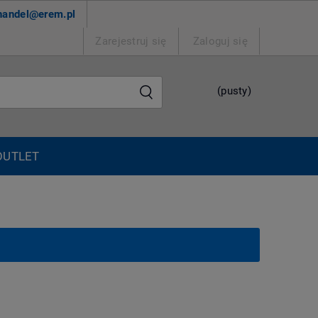
handel@erem.pl
Zarejestruj się
Zaloguj się
(pusty)
OUTLET