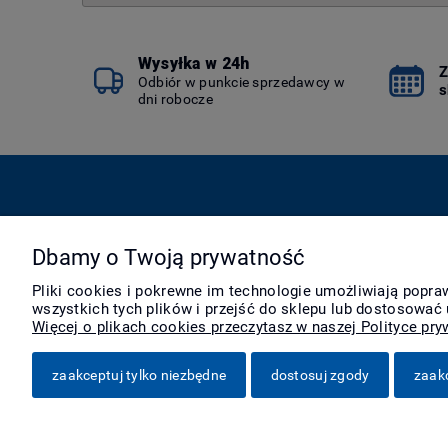
Wysyłka w 24h
Z
Odbiór w punkcie sprzedawcy w
s
dni robocze
Pomoc
Moje konto
Dbamy o Twoją prywatność
Zwroty i reklamacje
Twoje zamówienia
Pliki cookies i pokrewne im technologie umożliwiają popr
Pytania i odpowiedzi
Ustawienia konta
wszystkich tych plików i przejść do sklepu lub dostosować 
Regulamin
Przechowalnia
Więcej o plikach cookies przeczytasz w naszej Polityce pry
zaakceptuj tylko niezbędne
dostosuj zgody
zaak