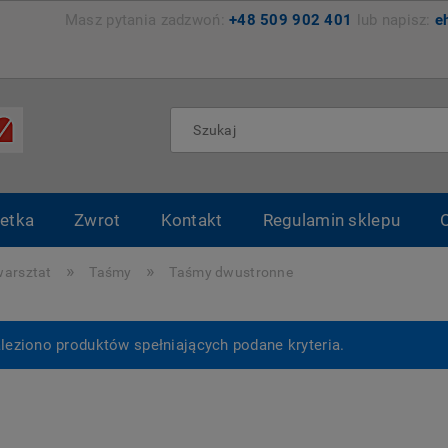
zemyśl Masz pytania zadzwoń:
+48 509 902 401
lub napisz:
e
etka
Zwrot
Kontakt
Regulamin sklepu
»
»
warsztat
Taśmy
Taśmy dwustronne
leziono produktów spełniających podane kryteria.