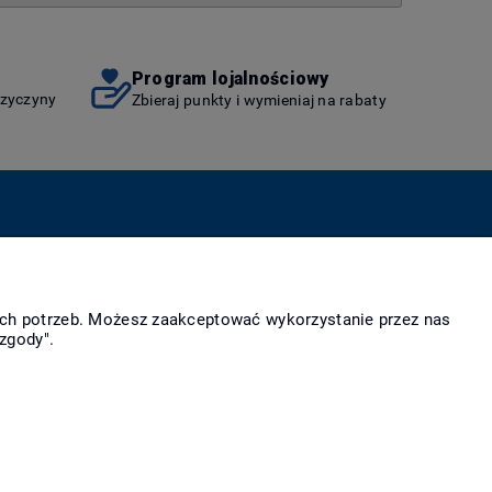
Program lojalnościowy
rzyczyny
Zbieraj punkty i wymieniaj na rabaty
as
Więcej
takt i dane firmy
Linki
ich potrzeb. Możesz zaakceptować wykorzystanie przez nas
irmie
zgody".
rody i wyróżnienia