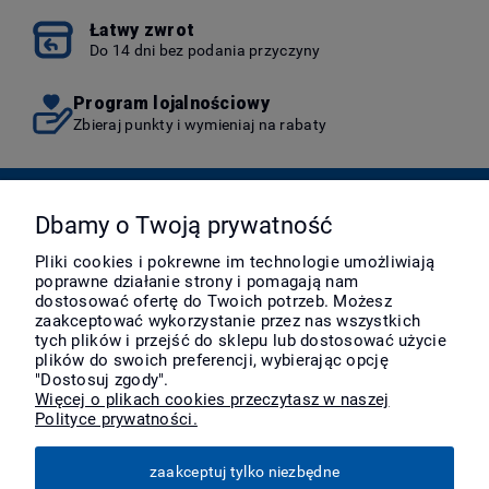
Łatwy zwrot
Do 14 dni bez podania przyczyny
Program lojalnościowy
Zbieraj punkty i wymieniaj na rabaty
Pomoc
Dbamy o Twoją prywatność
Pliki cookies i pokrewne im technologie umożliwiają
poprawne działanie strony i pomagają nam
Moje konto
dostosować ofertę do Twoich potrzeb. Możesz
zaakceptować wykorzystanie przez nas wszystkich
tych plików i przejść do sklepu lub dostosować użycie
Płatności i dostawa
plików do swoich preferencji, wybierając opcję
"Dostosuj zgody".
Więcej o plikach cookies przeczytasz w naszej
Polityce prywatności.
Informacje
zaakceptuj tylko niezbędne