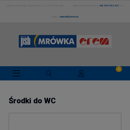
Sklep stacjonarny: Jasińskiego 9, 37-700 Przemyśl Masz pytania zadzwoń:
+48 509 902 401
lub
napisz:
ehandel@erem.pl
Środki do WC