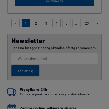
do koszyka
«
1
2
3
4
5
...
23
»
Newsletter
Bądź na bieżąco z naszą aktualną ofertą i promocjami.
zapisz się
Wysyłka w 24h
Odbiór w punkcie sprzedawcy w dni robocze
Zamów on-line, odbierz w sklepie