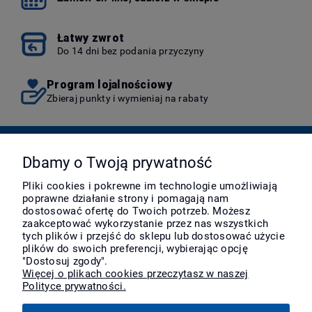
Łatwy zwrot
Do 14 dni bez podania przyczyny
Program lojalnościowy
Zbieraj punkty i wymieniaj na rabaty
Pomoc
Dbamy o Twoją prywatność
Pliki cookies i pokrewne im technologie umożliwiają
poprawne działanie strony i pomagają nam
Moje konto
dostosować ofertę do Twoich potrzeb. Możesz
zaakceptować wykorzystanie przez nas wszystkich
tych plików i przejść do sklepu lub dostosować użycie
Płatności i dostawa
plików do swoich preferencji, wybierając opcję
"Dostosuj zgody".
Więcej o plikach cookies przeczytasz w naszej
Polityce prywatności.
Informacje