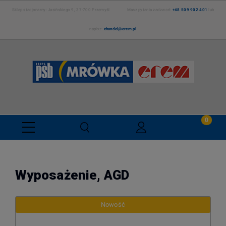
Sklep stacjonarny: Jasińskiego 9, 37-700 Przemyśl Masz pytania zadzwoń:
+48 509 902 401
lub
napisz:
ehandel@erem.pl
Wyposażenie, AGD
Nowość