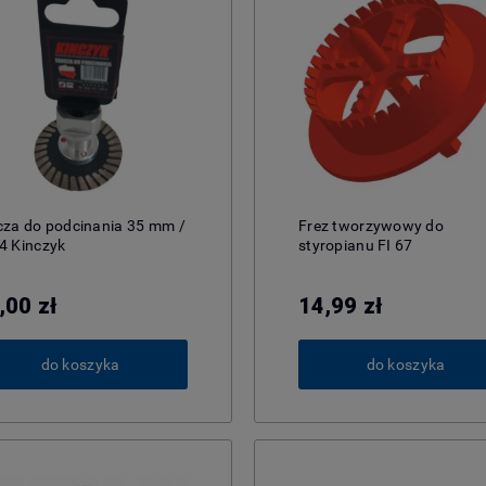
cza do podcinania 35 mm /
Frez tworzywowy do
4 Kinczyk
styropianu FI 67
,00 zł
14,99 zł
do koszyka
do koszyka