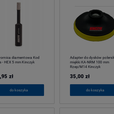
ornica diamentowa Kod
Adapter do dysków polers
s - HEX 5 mm Kinczyk
miękki KA-NRM 100 mm
Rzep/M14 Kinczyk
,95 zł
35,00 zł
do koszyka
do koszyka