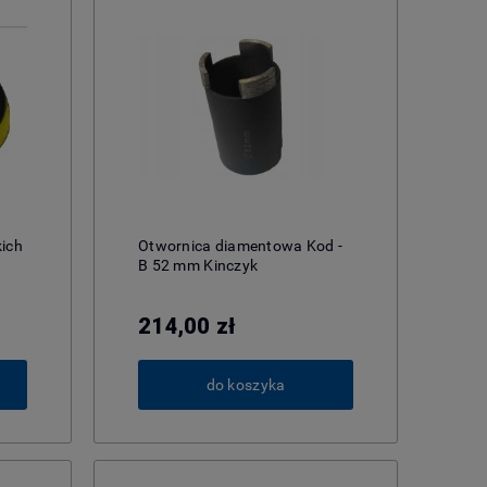
kich
Otwornica diamentowa Kod -
B 52 mm Kinczyk
214,00 zł
do koszyka