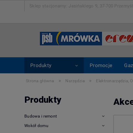
Sklep stacjonarny: Jasińskiego 9, 37-700 Pr
Produkty
Promocje
Gaz
»
»
Strona główna
Narzędzia
Elektronarzędzia, 
Produkty
Akce
Budowa i remont
Wokół domu