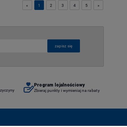
«
1
2
3
4
5
»
zapisz się
Program lojalnościowy
rzyczyny
Zbieraj punkty i wymieniaj na rabaty