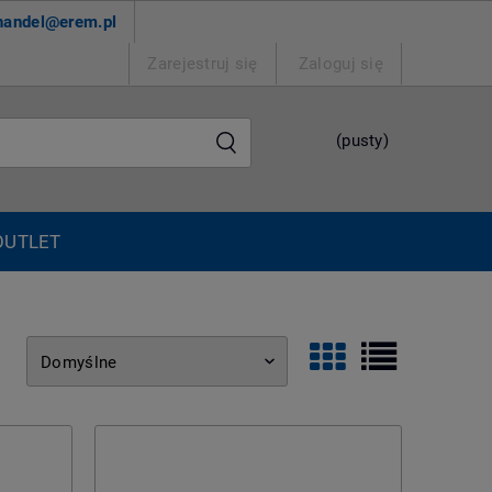
handel@erem.pl
Zarejestruj się
Zaloguj się
(pusty)
OUTLET