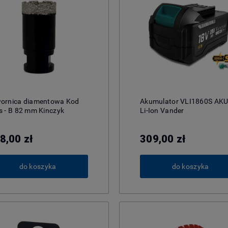
ornica diamentowa Kod
Akumulator VLI1860S AK
s - B 82 mm Kinczyk
Li-Ion Vander
8,00 zł
309,00 zł
do koszyka
do koszyka