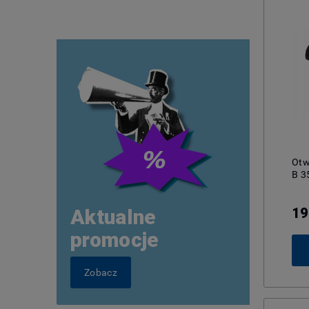
Otw
B 3
19
Aktualne
promocje
Zobacz