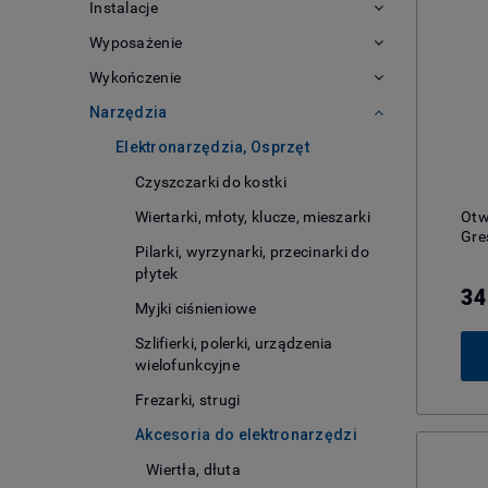
Instalacje
Wyposażenie
Wykończenie
Narzędzia
Elektronarzędzia, Osprzęt
Czyszczarki do kostki
Otw
Wiertarki, młoty, klucze, mieszarki
Gre
Pilarki, wyrzynarki, przecinarki do
płytek
34
Myjki ciśnieniowe
Szlifierki, polerki, urządzenia
wielofunkcyjne
Frezarki, strugi
Akcesoria do elektronarzędzi
Wiertła, dłuta