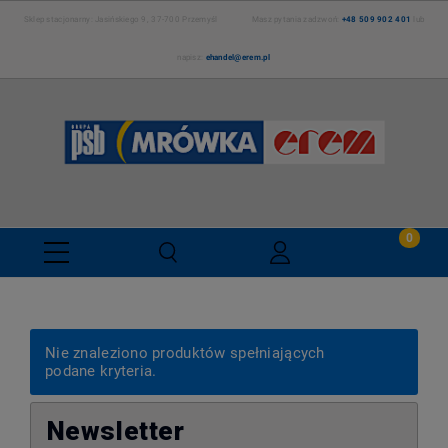
Sklep stacjonarny: Jasińskiego 9, 37-700 Przemyśl Masz pytania zadzwoń:
+48 509 902 401
lub
napisz:
ehandel@erem.pl
Nie znaleziono produktów spełniających
podane kryteria.
Newsletter