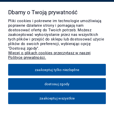
Pomoc
Dbamy o Twoją prywatność
Pliki cookies i pokrewne im technologie umożliwiają
poprawne działanie strony i pomagają nam
Moje konto
dostosować ofertę do Twoich potrzeb. Możesz
zaakceptować wykorzystanie przez nas wszystkich
tych plików i przejść do sklepu lub dostosować użycie
Płatności i dostawa
plików do swoich preferencji, wybierając opcję
"Dostosuj zgody".
Więcej o plikach cookies przeczytasz w naszej
Polityce prywatności.
Informacje
zaakceptuj tylko niezbędne
O nas
dostosuj zgody
Więcej
zaakceptuj wszystkie
pokaż pełną wersję strony