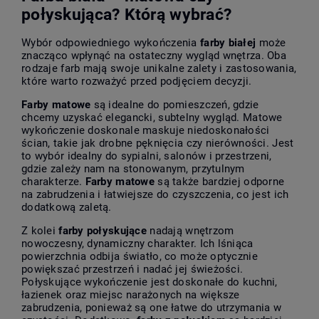
połyskująca? Którą wybrać?
Wybór odpowiedniego wykończenia
farby białej
może
znacząco wpłynąć na ostateczny wygląd wnętrza. Oba
rodzaje farb mają swoje unikalne zalety i zastosowania,
które warto rozważyć przed podjęciem decyzji.
Farby matowe
są idealne do pomieszczeń, gdzie
chcemy uzyskać elegancki, subtelny wygląd. Matowe
wykończenie doskonale maskuje niedoskonałości
ścian, takie jak drobne pęknięcia czy nierówności. Jest
to wybór idealny do sypialni, salonów i przestrzeni,
gdzie zależy nam na stonowanym, przytulnym
charakterze.
Farby matowe
są także bardziej odporne
na zabrudzenia i łatwiejsze do czyszczenia, co jest ich
dodatkową zaletą.
Z kolei
farby połyskujące
nadają wnętrzom
nowoczesny, dynamiczny charakter. Ich lśniąca
powierzchnia odbija światło, co może optycznie
powiększać przestrzeń i nadać jej świeżości.
Połyskujące wykończenie jest doskonałe do kuchni,
łazienek oraz miejsc narażonych na większe
zabrudzenia, ponieważ są one łatwe do utrzymania w