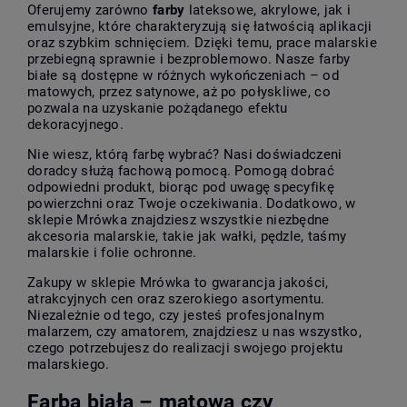
Oferujemy zarówno
farby
lateksowe, akrylowe, jak i
emulsyjne, które charakteryzują się łatwością aplikacji
oraz szybkim schnięciem. Dzięki temu, prace malarskie
przebiegną sprawnie i bezproblemowo. Nasze farby
białe są dostępne w różnych wykończeniach – od
matowych, przez satynowe, aż po połyskliwe, co
pozwala na uzyskanie pożądanego efektu
dekoracyjnego.
Nie wiesz, którą farbę wybrać? Nasi doświadczeni
doradcy służą fachową pomocą. Pomogą dobrać
odpowiedni produkt, biorąc pod uwagę specyfikę
powierzchni oraz Twoje oczekiwania. Dodatkowo, w
sklepie Mrówka znajdziesz wszystkie niezbędne
akcesoria malarskie, takie jak wałki, pędzle, taśmy
malarskie i folie ochronne.
Zakupy w sklepie Mrówka to gwarancja jakości,
atrakcyjnych cen oraz szerokiego asortymentu.
Niezależnie od tego, czy jesteś profesjonalnym
malarzem, czy amatorem, znajdziesz u nas wszystko,
czego potrzebujesz do realizacji swojego projektu
malarskiego.
Farba biała – matowa czy