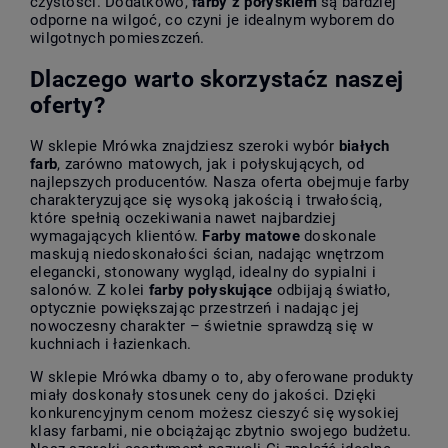
czystości. Dodatkowo,
farby z połyskiem
są bardziej
odporne na wilgoć, co czyni je idealnym wyborem do
wilgotnych pomieszczeń.
Dlaczego warto skorzystaćz naszej
oferty?
W sklepie Mrówka znajdziesz szeroki wybór
białych
farb
, zarówno matowych, jak i połyskujących, od
najlepszych producentów. Nasza oferta obejmuje farby
charakteryzujące się wysoką jakością i trwałością,
które spełnią oczekiwania nawet najbardziej
wymagających klientów.
Farby matowe
doskonale
maskują niedoskonałości ścian, nadając wnętrzom
elegancki, stonowany wygląd, idealny do sypialni i
salonów. Z kolei
farby połyskujące
odbijają światło,
optycznie powiększając przestrzeń i nadając jej
nowoczesny charakter – świetnie sprawdzą się w
kuchniach i łazienkach.
W sklepie Mrówka dbamy o to, aby oferowane produkty
miały doskonały stosunek ceny do jakości. Dzięki
konkurencyjnym cenom możesz cieszyć się wysokiej
klasy farbami, nie obciążając zbytnio swojego budżetu.