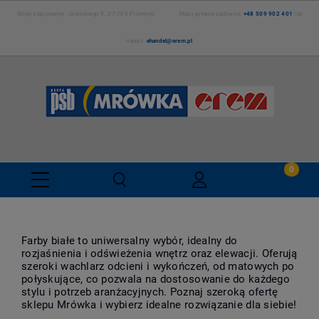
Sklep stacjonarny: Jasińskiego 9, 37-700 Przemyśl Masz pytania zadzwoń:
+48 509 902 401
lub
napisz:
ehandel@erem.pl
Farby białe to uniwersalny wybór, idealny do
rozjaśnienia i odświeżenia wnętrz oraz elewacji. Oferują
szeroki wachlarz odcieni i wykończeń, od matowych po
połyskujące, co pozwala na dostosowanie do każdego
stylu i potrzeb aranżacyjnych. Poznaj szeroką ofertę
sklepu Mrówka i wybierz idealne rozwiązanie dla siebie!