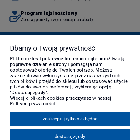
Program lojalnościowy
Zbieraj punkty i wymieniaj na rabaty
Pomoc
Dbamy o Twoją prywatność
Pliki cookies i pokrewne im technologie umożliwiają
poprawne działanie strony i pomagają nam
Moje konto
dostosować ofertę do Twoich potrzeb. Możesz
zaakceptować wykorzystanie przez nas wszystkich
tych plików i przejść do sklepu lub dostosować użycie
Płatności i dostawa
plików do swoich preferencji, wybierając opcję
"Dostosuj zgody".
Więcej o plikach cookies przeczytasz w naszej
Polityce prywatności.
Informacje
zaakceptuj tylko niezbędne
O nas
dostosuj zgody