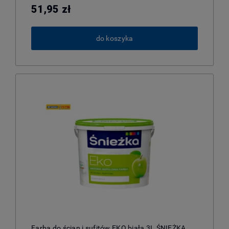
51,95 zł
do koszyka
Farba do ścian i sufitów EKO biała 3L ŚNIEŻKA