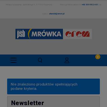
Sklep stacjonarny: Jasińskiego 9, 37-700 Przemyśl Masz pytania zadzwoń:
+48 509 902 401
lub
napisz:
ehandel@erem.pl
Nie znaleziono produktów spełniających
podane kryteria.
Newsletter