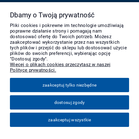
Pomoc
Dbamy o Twoją prywatność
Pliki cookies i pokrewne im technologie umożliwiają
poprawne działanie strony i pomagają nam
Moje konto
dostosować ofertę do Twoich potrzeb. Możesz
zaakceptować wykorzystanie przez nas wszystkich
tych plików i przejść do sklepu lub dostosować użycie
Płatności i dostawa
plików do swoich preferencji, wybierając opcję
"Dostosuj zgody".
Więcej o plikach cookies przeczytasz w naszej
Polityce prywatności.
Informacje
zaakceptuj tylko niezbędne
O nas
dostosuj zgody
Więcej
zaakceptuj wszystkie
pokaż pełną wersję strony