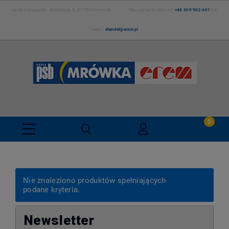
Sklep stacjonarny: Jasińskiego 9, 37-700 Przemyśl Masz pytania zadzwoń:
+48 509 902 401
lub
napisz:
ehandel@erem.pl
Nie znaleziono produktów spełniających
podane kryteria.
Newsletter