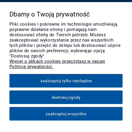
Pomoc
Dbamy o Twoją prywatność
Pliki cookies i pokrewne im technologie umożliwiają
poprawne działanie strony i pomagają nam
Moje konto
dostosować ofertę do Twoich potrzeb. Możesz
zaakceptować wykorzystanie przez nas wszystkich
tych plików i przejść do sklepu lub dostosować użycie
Płatności i dostawa
plików do swoich preferencji, wybierając opcję
"Dostosuj zgody".
Więcej o plikach cookies przeczytasz w naszej
Polityce prywatności.
Informacje
zaakceptuj tylko niezbędne
O nas
dostosuj zgody
Więcej
zaakceptuj wszystkie
pokaż pełną wersję strony