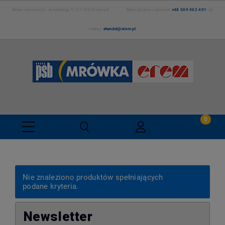
Sklep stacjonarny: Jasińskiego 9, 37-700 Przemyśl Masz pytania zadzwoń:
+48 509 902 401
lub
napisz:
ehandel@erem.pl
Nie znaleziono produktów spełniających
podane kryteria.
Newsletter