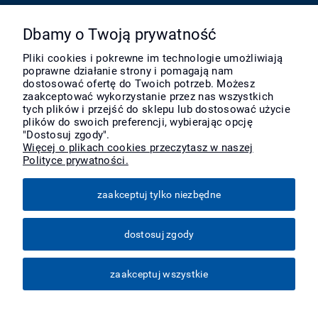
Pomoc
Dbamy o Twoją prywatność
Pliki cookies i pokrewne im technologie umożliwiają
poprawne działanie strony i pomagają nam
Moje konto
dostosować ofertę do Twoich potrzeb. Możesz
zaakceptować wykorzystanie przez nas wszystkich
tych plików i przejść do sklepu lub dostosować użycie
Płatności i dostawa
plików do swoich preferencji, wybierając opcję
"Dostosuj zgody".
Więcej o plikach cookies przeczytasz w naszej
Polityce prywatności.
Informacje
zaakceptuj tylko niezbędne
O nas
dostosuj zgody
Więcej
zaakceptuj wszystkie
pokaż pełną wersję strony