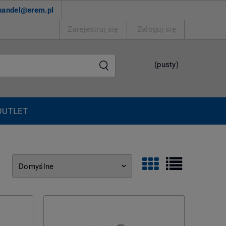
handel@erem.pl
Zarejestruj się
Zaloguj się
(pusty)
OUTLET