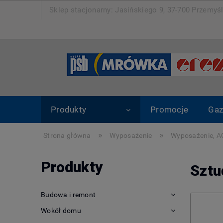
Sklep stacjonarny: Jasińskiego 9, 37-700 Pr
Produkty
Promocje
Gaz
»
»
Strona główna
Wyposażenie
Wyposażenie, 
Produkty
Sztu
Budowa i remont
Wokół domu