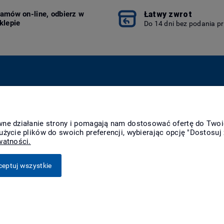
Łatwy zwrot
amów on-line, odbierz w
klepie
Do 14 dni bez podania p
Płatności i dostawa
Informacje
O n
Formy płatności
Polityka prywatności
Kon
awne działanie strony i pomagają nam dostosować ofertę do Two
Raty
Polityka cookies
O f
użycie plików do swoich preferencji, wybierając opcję "Dostosuj 
Czas realizacji
Jak kupować?
Nag
watności.
zamówienia
Czas i koszty dostawy
ceptuj wszystkie
Sklep internetowy Shoper Premium