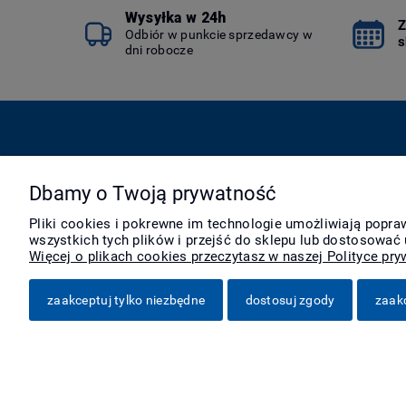
Wysyłka w 24h
Z
Odbiór w punkcie sprzedawcy w
s
dni robocze
Pomoc
Moje konto
Dbamy o Twoją prywatność
Zwroty i reklamacje
Twoje zamówienia
Pliki cookies i pokrewne im technologie umożliwiają popr
Pytania i odpowiedzi
Ustawienia konta
wszystkich tych plików i przejść do sklepu lub dostosować 
Regulamin
Przechowalnia
Więcej o plikach cookies przeczytasz w naszej Polityce pry
zaakceptuj tylko niezbędne
dostosuj zgody
zaak