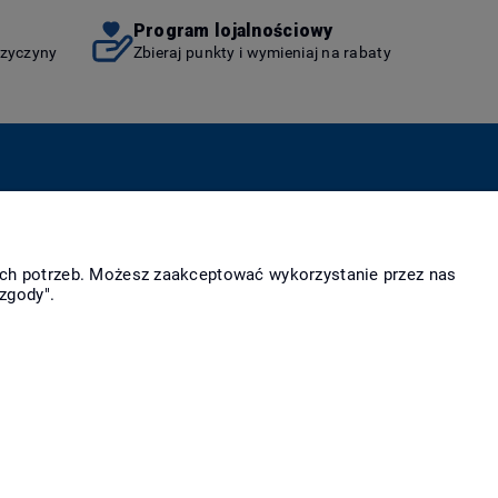
Program lojalnościowy
rzyczyny
Zbieraj punkty i wymieniaj na rabaty
as
Więcej
takt i dane firmy
Linki
ich potrzeb. Możesz zaakceptować wykorzystanie przez nas
irmie
zgody".
rody i wyróżnienia