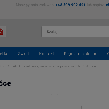
zemyśl Masz pytania zadzwoń:
+48 509 902 401
lub napisz:
e
etka
Zwrot
Kontakt
Regulamin sklepu
»
»
AGD
AGD do jedzenia, serwowania posiłków
Sztućce
ćce