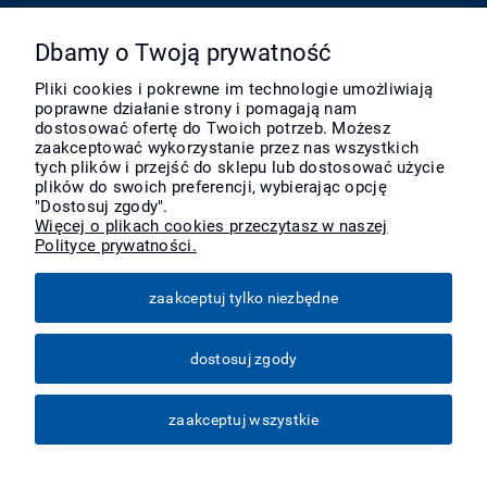
Pomoc
Dbamy o Twoją prywatność
Pliki cookies i pokrewne im technologie umożliwiają
poprawne działanie strony i pomagają nam
Moje konto
dostosować ofertę do Twoich potrzeb. Możesz
zaakceptować wykorzystanie przez nas wszystkich
tych plików i przejść do sklepu lub dostosować użycie
Płatności i dostawa
plików do swoich preferencji, wybierając opcję
"Dostosuj zgody".
Więcej o plikach cookies przeczytasz w naszej
Polityce prywatności.
Informacje
zaakceptuj tylko niezbędne
O nas
dostosuj zgody
Więcej
zaakceptuj wszystkie
pokaż pełną wersję strony