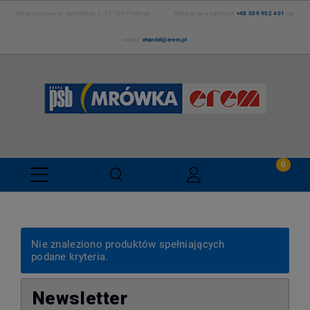
Sklep stacjonarny: Jasińskiego 9, 37-700 Przemyśl Masz pytania zadzwoń:
+48 509 902 401
lub
napisz:
ehandel@erem.pl
Nie znaleziono produktów spełniających
podane kryteria.
Newsletter