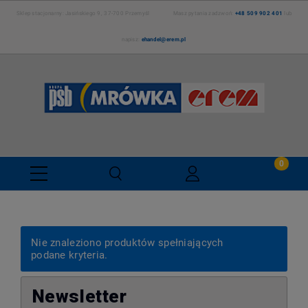
Sklep stacjonarny: Jasińskiego 9, 37-700 Przemyśl Masz pytania zadzwoń:
+48 509 902 401
lub
napisz:
ehandel@erem.pl
Nie znaleziono produktów spełniających
podane kryteria.
Newsletter