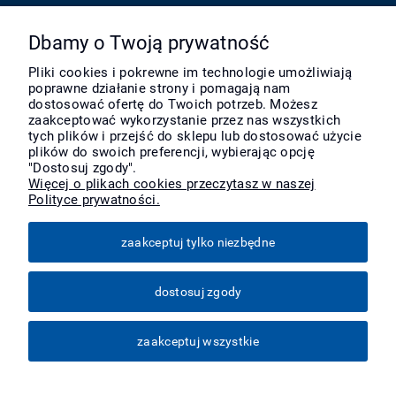
Pomoc
Dbamy o Twoją prywatność
Pliki cookies i pokrewne im technologie umożliwiają
poprawne działanie strony i pomagają nam
Moje konto
dostosować ofertę do Twoich potrzeb. Możesz
zaakceptować wykorzystanie przez nas wszystkich
tych plików i przejść do sklepu lub dostosować użycie
Płatności i dostawa
plików do swoich preferencji, wybierając opcję
"Dostosuj zgody".
Więcej o plikach cookies przeczytasz w naszej
Polityce prywatności.
Informacje
zaakceptuj tylko niezbędne
O nas
dostosuj zgody
Więcej
zaakceptuj wszystkie
pokaż pełną wersję strony