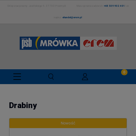
Sklep stacjonarny: Jasińskiego 9, 37-700 Przemyśl Masz pytania zadzwoń:
+48 509 902 401
lub
napisz:
ehandel@erem.pl
Drabiny
Nowość