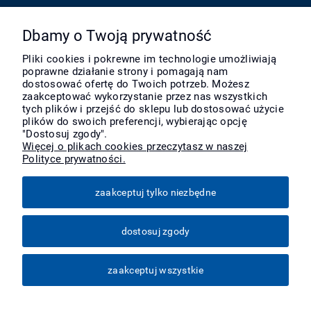
Pomoc
Dbamy o Twoją prywatność
Pliki cookies i pokrewne im technologie umożliwiają
poprawne działanie strony i pomagają nam
Moje konto
dostosować ofertę do Twoich potrzeb. Możesz
zaakceptować wykorzystanie przez nas wszystkich
tych plików i przejść do sklepu lub dostosować użycie
Płatności i dostawa
plików do swoich preferencji, wybierając opcję
"Dostosuj zgody".
Więcej o plikach cookies przeczytasz w naszej
Polityce prywatności.
Informacje
zaakceptuj tylko niezbędne
O nas
dostosuj zgody
Więcej
zaakceptuj wszystkie
pokaż pełną wersję strony