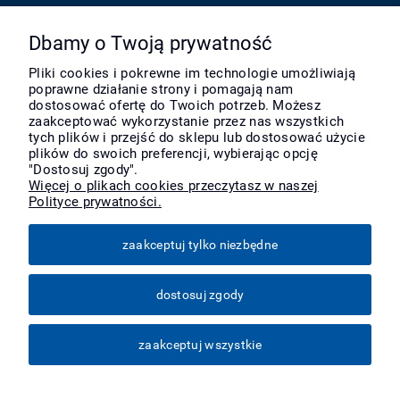
Pomoc
Dbamy o Twoją prywatność
Pliki cookies i pokrewne im technologie umożliwiają
poprawne działanie strony i pomagają nam
Moje konto
dostosować ofertę do Twoich potrzeb. Możesz
zaakceptować wykorzystanie przez nas wszystkich
tych plików i przejść do sklepu lub dostosować użycie
Płatności i dostawa
plików do swoich preferencji, wybierając opcję
"Dostosuj zgody".
Więcej o plikach cookies przeczytasz w naszej
Polityce prywatności.
Informacje
zaakceptuj tylko niezbędne
O nas
dostosuj zgody
Więcej
zaakceptuj wszystkie
pokaż pełną wersję strony