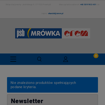
Sklep stacjonarny: Jasińskiego 9, 37-700 Przemyśl Masz pytania zadzwoń:
+48 509 902 401
lub
napisz:
ehandel@erem.pl
Nie znaleziono produktów spełniających
podane kryteria.
Newsletter