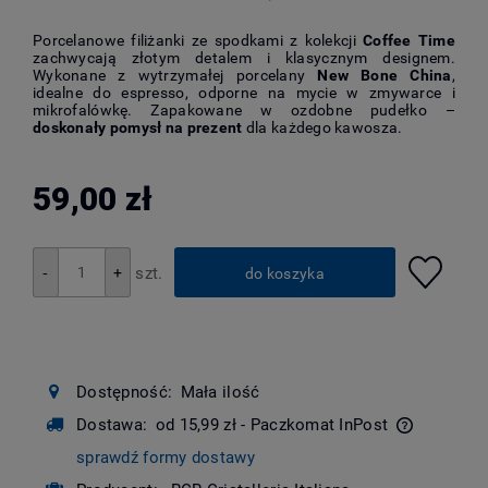
Porcelanowe filiżanki ze spodkami z kolekcji
Coffee Time
zachwycają złotym detalem i klasycznym designem.
Wykonane z wytrzymałej porcelany
New Bone China
,
idealne do espresso, odporne na mycie w zmywarce i
mikrofalówkę. Zapakowane w ozdobne pudełko –
doskonały pomysł na prezent
dla każdego kawosza.
59,00 zł
szt.
+
-
do koszyka
Dostępność:
Mała ilość
Dostawa:
od 15,99 zł
- Paczkomat InPost
Cena nie zawiera ewentualnych kosztów płatności
sprawdź formy dostawy