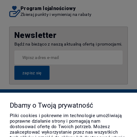
Program lojalnościowy
Zbieraj punkty i wymieniaj na rabaty
Newsletter
Bądź na bieżąco z naszą aktualną ofertą i promocjami.
zapisz się
Pomoc
Dbamy o Twoją prywatność
Pliki cookies i pokrewne im technologie umożliwiają
poprawne działanie strony i pomagają nam
Moje konto
dostosować ofertę do Twoich potrzeb. Możesz
zaakceptować wykorzystanie przez nas wszystkich