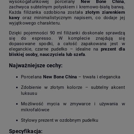
wysokogatunkowej porcelany
New Bone China
,
zachwyca subtelnym połyskiem i kremowo-białą barwą.
Każda filiżanka ozdobiona została
złotym ziarenkiem
kawy
oraz minimalistycznym napisem, co dodaje jej
wyjątkowego charakteru.
Dzięki pojemności 90 ml filiżanki doskonale sprawdzą
się do espresso. W komplecie znajdują się
dopasowane spodki, a całość zapakowana jest w
eleganckie, czarne pudełko – idealne na
prezent dla
bliskiej osoby, nauczyciela lub szefa
.
Najważniejsze cechy:
Porcelana
New Bone China
– trwała i elegancka
Zdobienie w złotym kolorze – subtelny akcent
luksusu
Możliwość mycia w zmywarce i używania w
mikrofalówce
Stylowy prezent w ozdobnym pudełku
Specyfikacja: