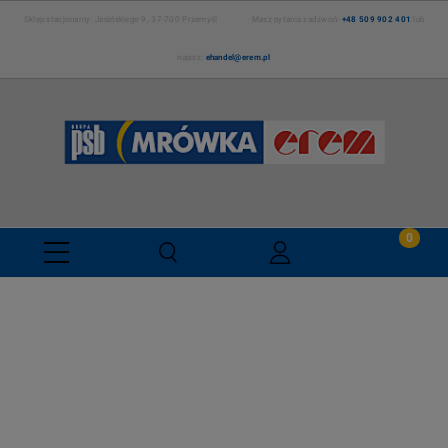
Sklep stacjonarny: Jasińskiego 9, 37-700 Przemyśl Masz pytania zadzwoń:
+48 509 902 401
lub
napisz:
ehandel@erem.pl