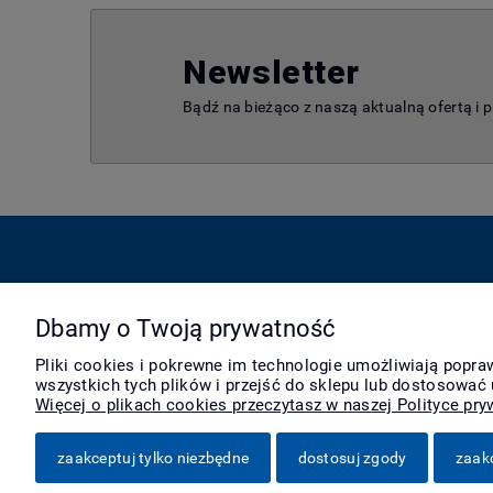
Newsletter
Bądź na bieżąco z naszą aktualną ofertą i 
Pomoc
Moje konto
Dbamy o Twoją prywatność
Zwroty i reklamacje
Twoje zamówienia
Pliki cookies i pokrewne im technologie umożliwiają popr
Pytania i odpowiedzi
Ustawienia konta
wszystkich tych plików i przejść do sklepu lub dostosować 
Regulamin
Przechowalnia
Więcej o plikach cookies przeczytasz w naszej Polityce pry
zaakceptuj tylko niezbędne
dostosuj zgody
zaak