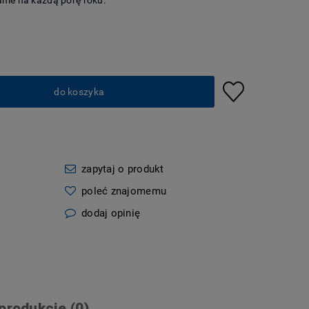
anie na każdą porę roku.
do koszyka
zapytaj o produkt
poleć znajomemu
dodaj opinię
produkcie (0)