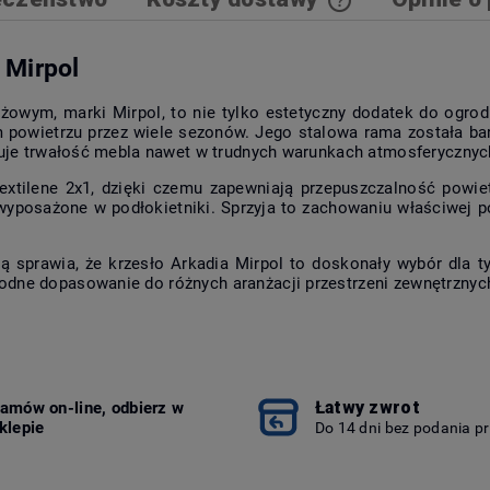
Cena nie zawiera 
 Mirpol
kosztów płatności
owym, marki Mirpol, to nie tylko estetyczny dodatek do ogrodu,
owietrzu przez wiele sezonów. Jego stalowa rama została bard
ntuje trwałość mebla nawet w trudnych warunkach atmosferycznyc
 textilene 2x1, dzięki czemu zapewniają przepuszczalność pow
wyposażone w podłokietniki. Sprzyja to zachowaniu właściwej p
ą sprawia, że krzesło Arkadia Mirpol to doskonały wybór dla tyc
odne dopasowanie do różnych aranżacji przestrzeni zewnętrznyc
Łatwy zwrot
amów on-line, odbierz w
klepie
Do 14 dni bez podania p