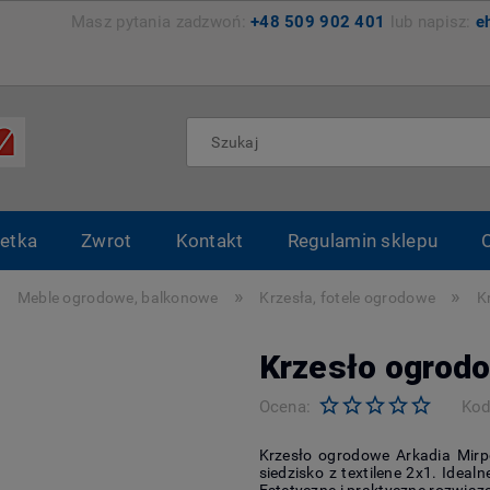
zemyśl Masz pytania zadzwoń:
+48 509 902 401
lub napisz:
e
etka
Zwrot
Kontakt
Regulamin sklepu
»
»
»
Meble ogrodowe, balkonowe
Krzesła, fotele ogrodowe
K
Krzesło ogrod
Ocena:
Kod
Krzesło ogrodowe Arkadia Mirpo
siedzisko z textilene 2x1. Idea