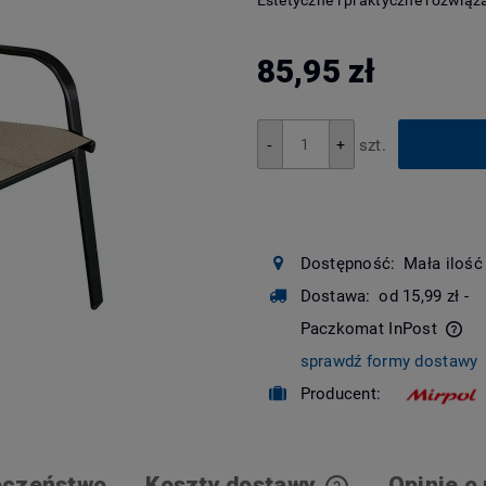
Estetyczne i praktyczne rozwiąz
85,95 zł
szt.
+
-
Dostępność:
Mała ilość
Dostawa:
od 15,99 zł
-
Paczkomat InPost
sprawdź formy dostawy
Cena nie zawiera ewentualnych kosztów
Producent:
płatności
eczeństwo
Koszty dostawy
Opinie o 