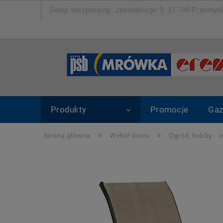
Sklep stacjonarny: Jasińskiego 9, 37-700 Pr
Produkty
Promocje
Gaz
»
»
Strona główna
Wokół domu
Ogród, hobby