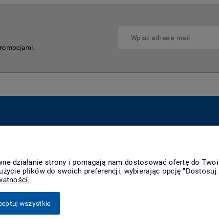
promocjami.
Płatności i dostawa
Informacje
O n
Formy płatności
Polityka prywatności
Kon
awne działanie strony i pomagają nam dostosować ofertę do Two
Raty
Polityka cookies
O f
użycie plików do swoich preferencji, wybierając opcję "Dostosuj 
Czas realizacji
Jak kupować?
Nag
watności.
zamówienia
Czas i koszty dostawy
ceptuj wszystkie