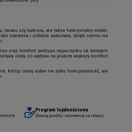
ewentualnych
 tarasu czy balkonu, ale także funkcjonalny mebel,
zo starannie i solidnie wykonana, dzięki czemu nie
h.
ietrza oraz komfort podczas wypoczynku na świeżym
ostawy ciała, co wpływa na jeszcze większy komfort
h, którzy cenią sobie nie tylko funkcjonalność, ale
h.
Program lojalnościowy
rzyczyny
Zbieraj punkty i wymieniaj na rabaty