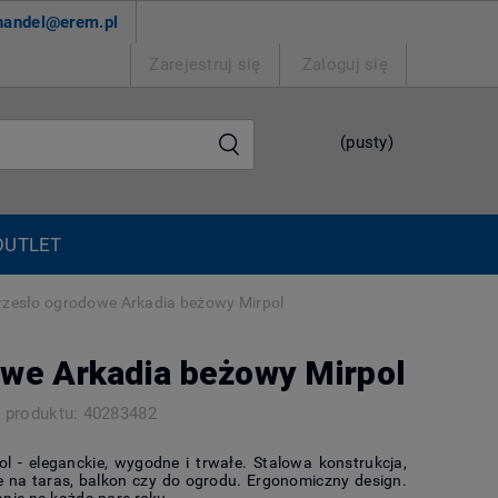
handel@erem.pl
Zarejestruj się
Zaloguj się
(pusty)
OUTLET
rzesło ogrodowe Arkadia beżowy Mirpol
owe Arkadia beżowy Mirpol
 produktu:
40283482
l - eleganckie, wygodne i trwałe. Stalowa konstrukcja,
lne na taras, balkon czy do ogrodu. Ergonomiczny design.