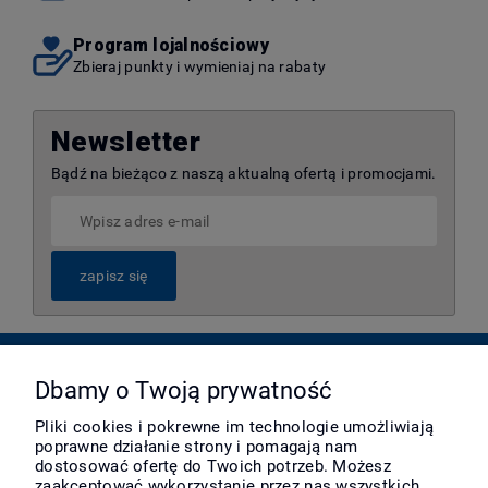
Program lojalnościowy
Zbieraj punkty i wymieniaj na rabaty
Newsletter
Bądź na bieżąco z naszą aktualną ofertą i promocjami.
zapisz się
Pomoc
Dbamy o Twoją prywatność
Pliki cookies i pokrewne im technologie umożliwiają
poprawne działanie strony i pomagają nam
Moje konto
dostosować ofertę do Twoich potrzeb. Możesz
zaakceptować wykorzystanie przez nas wszystkich