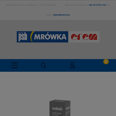
Sklep stacjonarny: Jasińskiego 9, 37-700 Przemyśl Masz pytania zadzwoń:
+48 509 902 401
lub
napisz:
ehandel@erem.pl