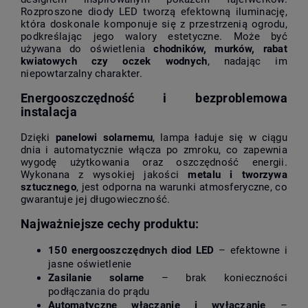
Rozproszone diody LED tworzą efektowną iluminację,
która doskonale komponuje się z przestrzenią ogrodu,
podkreślając jego walory estetyczne. Może być
używana do oświetlenia
chodników, murków, rabat
kwiatowych czy oczek wodnych
, nadając im
niepowtarzalny charakter.
Energooszczędność i bezproblemowa
instalacja
Dzięki
panelowi solarnemu
, lampa ładuje się w ciągu
dnia i automatycznie włącza po zmroku, co zapewnia
wygodę użytkowania oraz oszczędność energii.
Wykonana z wysokiej jakości
metalu i tworzywa
sztucznego
, jest odporna na warunki atmosferyczne, co
gwarantuje jej długowieczność.
Najważniejsze cechy produktu:
150 energooszczędnych diod LED
– efektowne i
jasne oświetlenie
Zasilanie solarne
– brak konieczności
podłączania do prądu
Automatyczne włączanie i wyłączanie
–