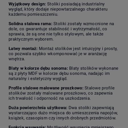
Wyjątkowy design:
Stoliki posiadają industrialny
wygląd, który dodaje niepowtarzalnego charakteru
każdemu pomieszczeniu.
Solidna stalowa rama:
Stoliki zostały wzmocnione na
dole, co gwarantuje stabilność i wytrzymałość, co
sprawia, że są one nie tylko stylowym, ale także
praktycznym wyborem.
Łatwy montaż:
Montaż stolików jest intuicyjny i prosty,
co pozwala szybko wkomponować je w aranżację
wnętrza.
Blaty w kolorze dębu sonoma:
Blaty stolików wykonane
są z płyty MDF w kolorze dębu sonoma, nadając im
naturalny i estetyczny wygląd.
Profile stalowe malowane proszkowo:
Stalowe profile
stolików zostały malowane proszkowo, co zapewnia
ich trwałość i odporność na uszkodzenia.
Duża powierzchnia użytkowa:
Dwa stoliki zapewniają
wystarczająco dużo miejsca do umieszczenia napojów,
książek, czasopism czy innych drobnych przedmiotów.
Funkcja wsuwania:
Możliwość wsunięcia mniejszego