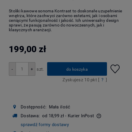
Stoliki kawowe sonoma Kontrast to doskonałe uzupełnienie
wnętrza, które zachwyci zarówno estetami, jak i osobami
ceniącymi funkcjonalność i jakość. Ich uniwersalny design
sprawi, że pasują zarówno do nowoczesnych, jak i
klasycznych aranżacji.
199,00 zł
szt.
+
-
do koszyka
Zyskujesz
10
pkt [
?
]
Dostępność:
Mała ilość
Dostawa:
od 18,99 zł
- Kurier InPost
Cena nie zawiera ewentualnych kosztów płatności
sprawdź formy dostawy