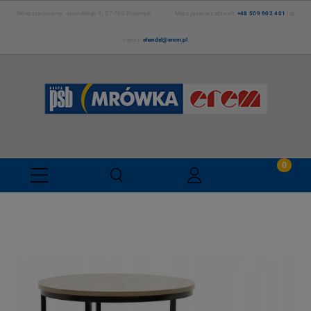
Sklep stacjonarny: Jasińskiego 9, 37-700 Przemyśl Masz pytania zadzwoń:
+48 509 902 401
lub
napisz:
ehandel@erem.pl