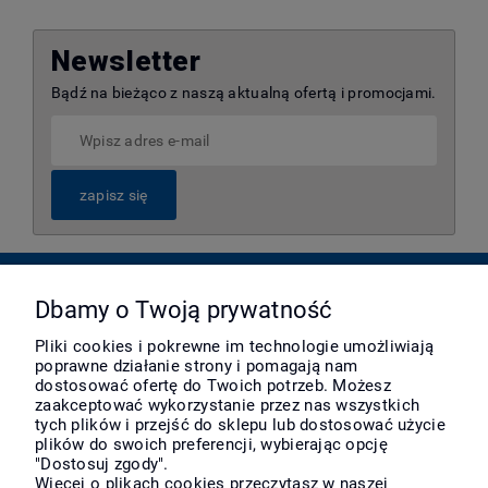
Newsletter
Bądź na bieżąco z naszą aktualną ofertą i promocjami.
zapisz się
Pomoc
Dbamy o Twoją prywatność
Pliki cookies i pokrewne im technologie umożliwiają
poprawne działanie strony i pomagają nam
Moje konto
dostosować ofertę do Twoich potrzeb. Możesz
zaakceptować wykorzystanie przez nas wszystkich
tych plików i przejść do sklepu lub dostosować użycie
Płatności i dostawa
plików do swoich preferencji, wybierając opcję
"Dostosuj zgody".
Więcej o plikach cookies przeczytasz w naszej