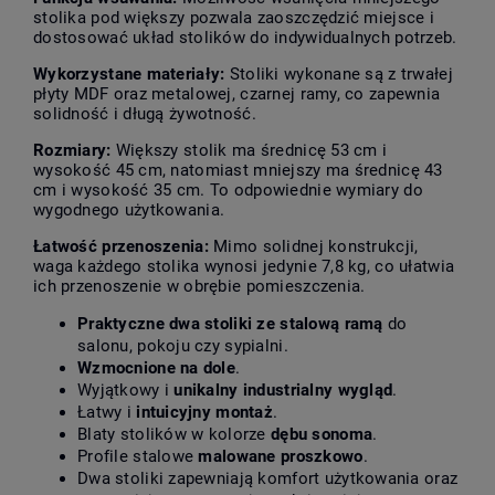
stolika pod większy pozwala zaoszczędzić miejsce i
dostosować układ stolików do indywidualnych potrzeb.
Wykorzystane materiały:
Stoliki wykonane są z trwałej
płyty MDF oraz metalowej, czarnej ramy, co zapewnia
solidność i długą żywotność.
Rozmiary:
Większy stolik ma średnicę 53 cm i
wysokość 45 cm, natomiast mniejszy ma średnicę 43
cm i wysokość 35 cm. To odpowiednie wymiary do
wygodnego użytkowania.
Łatwość przenoszenia:
Mimo solidnej konstrukcji,
waga każdego stolika wynosi jedynie 7,8 kg, co ułatwia
ich przenoszenie w obrębie pomieszczenia.
Praktyczne dwa stoliki ze stalową ramą
do
salonu, pokoju czy sypialni.
Wzmocnione na dole
.
Wyjątkowy i
unikalny industrialny wygląd
.
Łatwy i
intuicyjny montaż
.
Blaty stolików w kolorze
dębu sonoma
.
Profile stalowe
malowane proszkowo
.
Dwa stoliki zapewniają komfort użytkowania oraz